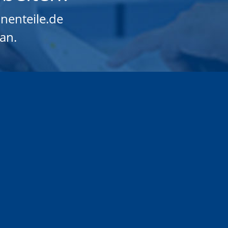
nenteile.de
an.