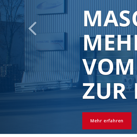
IHR 
INDI
LÖS