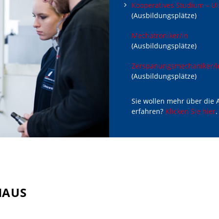
Kooperatives Studium – U
(Ausbildungsplätze)
Mechatroniker/in
(Ausbildungsplätze)
Zerspanungsmechaniker/i
(Ausbildungsplätze)
Sie wollen mehr über die
erfahren?
Klicken Sie hier
.
HAUS