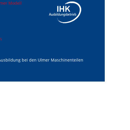
lmer Modell
n
 Ausbildung bei den Ulmer Maschinenteilen